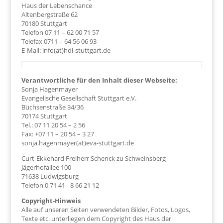
Haus der Lebenschance
Altenbergstraße 62
70180 Stuttgart
Telefon 07 11 – 62 00 71 57
Telefax 0711 – 64 56 06 93
E-Mail: info(at)hdl-stuttgart.de
Verantwortliche für den Inhalt dieser Webseite:
Sonja Hagenmayer
Evangelische Gesellschaft Stuttgart e.V.
Büchsenstraße 34/36
70174 Stuttgart
Tel.: 07 11 20 54 – 2 56
Fax: +07 11 – 20 54 – 3 27
sonja.hagenmayer(at)eva-stuttgart.de
Curt-Ekkehard Freiherr Schenck zu Schweinsberg
Jägerhofallee 100
71638 Ludwigsburg
Telefon 0 71 41- 8 66 21 12
Copyright-Hinweis
Alle auf unseren Seiten verwendeten Bilder, Fotos, Logos,
Texte etc. unterliegen dem Copyright des Haus der