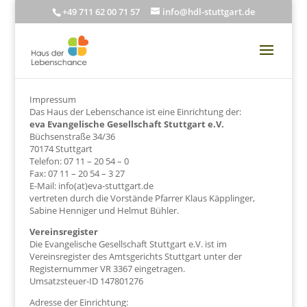
+49 711 62 00 71 57
info@hdl-stuttgart.de
Impressum
Das Haus der Lebenschance ist eine Einrichtung der:
eva Evangelische Gesellschaft Stuttgart e.V.
Büchsenstraße 34/36
70174 Stuttgart
Telefon: 07 11 – 20 54 – 0
Fax: 07 11 – 20 54 – 3 27
E-Mail: info(at)eva-stuttgart.de
vertreten durch die Vorstände Pfarrer Klaus Käpplinger,
Sabine Henniger und Helmut Bühler.
Vereinsregister
Die Evangelische Gesellschaft Stuttgart e.V. ist im
Vereinsregister des Amtsgerichts Stuttgart unter der
Registernummer VR 3367 eingetragen.
Umsatzsteuer-ID 147801276
Adresse der Einrichtung: